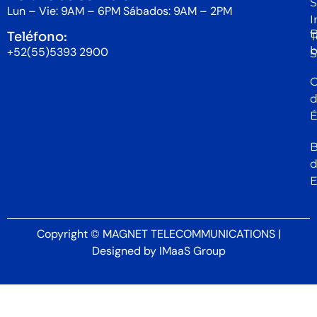
S
Lun – Vie: 9AM – 6PM Sábados: 9AM – 2PM
I
B
Teléfono:
T
b
+52(55)5393 2900
S
C
É
B
Copyright © MAGNET TELECOMMUNICATIONS |
Designed by
IMaaS Group