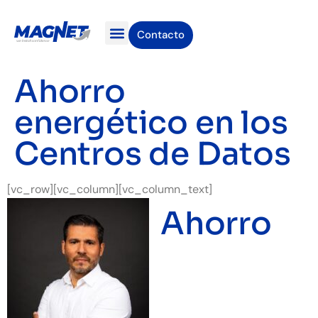
Contacto
Unidades de Negocio
Casos de exito
Bolsa de empleo
Ahorro
energético en los
Centros de Datos
[vc_row][vc_column][vc_column_text]
Ahorro