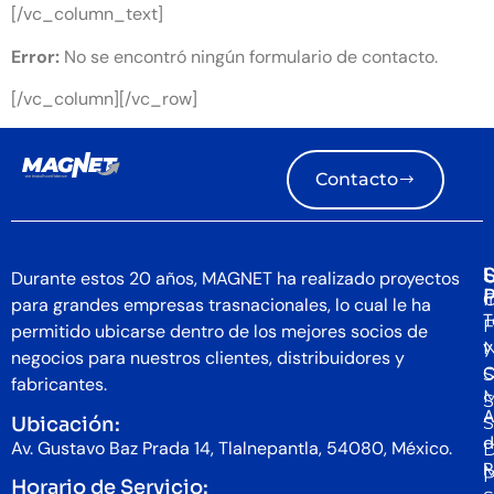
[/vc_column_text]
Error:
No se encontró ningún formulario de contacto.
[/vc_column][/vc_row]
Contacto
S
U
Durante estos 20 años, MAGNET ha realizado proyectos
I
C
para grandes empresas trasnacionales, lo cual le ha
T
F
permitido ubicarse dentro de los mejores socios de
y
N
negocios para nuestros clientes, distribuidores y
C
S
fabricantes.
S
A
Ubicación:
S
d
Av. Gustavo Baz Prada 14, Tlalnepantla, 54080, México.
D
P
P
Horario de Servicio: