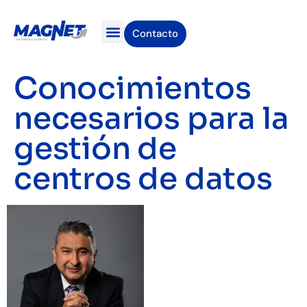
Contacto
Unidades de Negocio
Casos de exito
Bolsa de empleo
Conocimientos
necesarios para la
gestión de
centros de datos