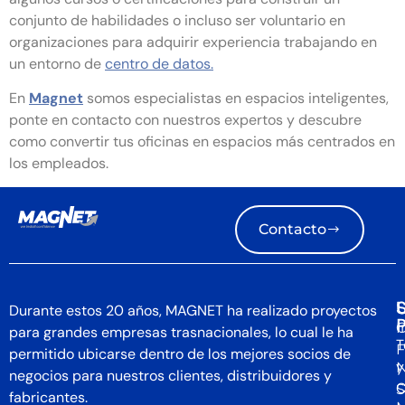
conjunto de habilidades o incluso ser voluntario en
organizaciones para adquirir experiencia trabajando en
un entorno de
centro de datos.
En
Magnet
somos especialistas en espacios inteligentes,
ponte en contacto con nuestros expertos y descubre
como convertir tus oficinas en espacios más centrados en
los empleados.
Contacto
S
U
Durante estos 20 años, MAGNET ha realizado proyectos
I
C
para grandes empresas trasnacionales, lo cual le ha
T
F
permitido ubicarse dentro de los mejores socios de
y
N
negocios para nuestros clientes, distribuidores y
C
S
fabricantes.