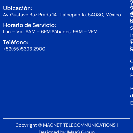
S
A
Ubicación:
S
d
Av. Gustavo Baz Prada 14, Tlalnepantla, 54080, México.
D
P
P
Horario de Servicio:
S
Lun – Vie: 9AM – 6PM Sábados: 9AM – 2PM
I
B
Teléfono:
T
b
+52(55)5393 2900
S
C
É
B
Copyright © MAGNET TELECOMMUNICATIONS |
Designed by
IMaaS Group