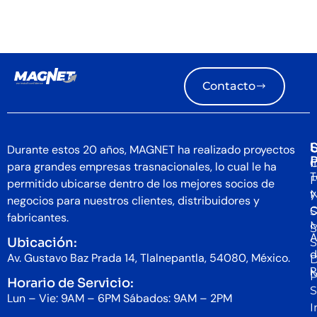
Contacto
S
U
Durante estos 20 años, MAGNET ha realizado proyectos
I
C
para grandes empresas trasnacionales, lo cual le ha
T
F
permitido ubicarse dentro de los mejores socios de
y
N
negocios para nuestros clientes, distribuidores y
C
S
fabricantes.
S
A
Ubicación:
S
d
Av. Gustavo Baz Prada 14, Tlalnepantla, 54080, México.
D
P
P
Horario de Servicio:
S
Lun – Vie: 9AM – 6PM Sábados: 9AM – 2PM
I