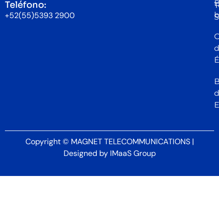
B
Teléfono:
T
b
+52(55)5393 2900
S
C
É
B
Copyright © MAGNET TELECOMMUNICATIONS |
Designed by
IMaaS Group