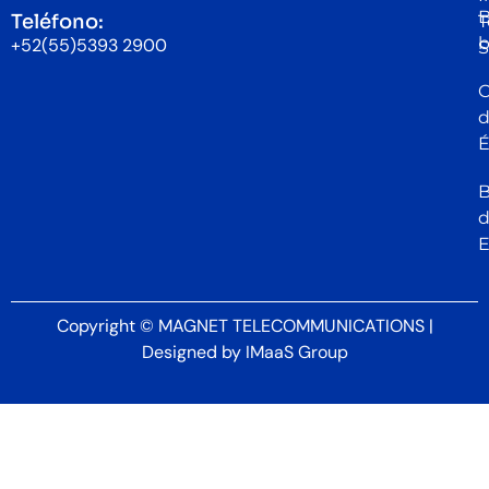
B
Teléfono:
T
b
+52(55)5393 2900
S
C
É
B
Copyright © MAGNET TELECOMMUNICATIONS |
Designed by
IMaaS Group