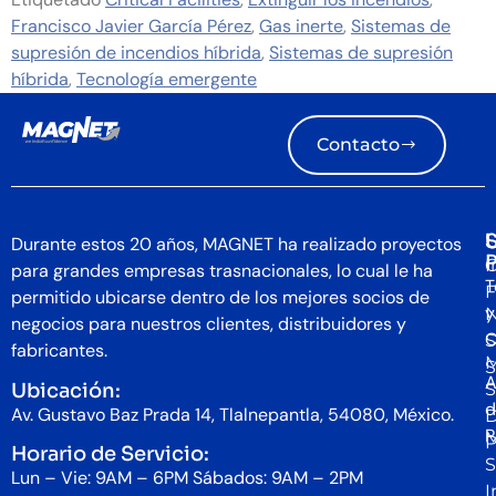
Francisco Javier García Pérez
,
Gas inerte
,
Sistemas de
supresión de incendios híbrida
,
Sistemas de supresión
híbrida
,
Tecnología emergente
Contacto
S
U
Durante estos 20 años, MAGNET ha realizado proyectos
I
C
para grandes empresas trasnacionales, lo cual le ha
T
F
permitido ubicarse dentro de los mejores socios de
y
N
negocios para nuestros clientes, distribuidores y
C
S
fabricantes.
S
A
Ubicación:
S
d
Av. Gustavo Baz Prada 14, Tlalnepantla, 54080, México.
D
P
P
Horario de Servicio:
S
Lun – Vie: 9AM – 6PM Sábados: 9AM – 2PM
I