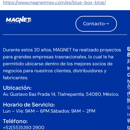
https://www.magnetmex.com/es/blue-box-blog/
Contacto
S
U
Durante estos 20 años, MAGNET ha realizado proyectos
I
C
para grandes empresas trasnacionales, lo cual le ha
T
F
permitido ubicarse dentro de los mejores socios de
y
N
negocios para nuestros clientes, distribuidores y
C
S
fabricantes.
S
A
Ubicación:
S
d
Av. Gustavo Baz Prada 14, Tlalnepantla, 54080, México.
D
P
P
Horario de Servicio:
S
Lun – Vie: 9AM – 6PM Sábados: 9AM – 2PM
I
B
Teléfono:
T
b
+52(55)5393 2900
S