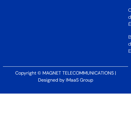
C
É
B
Copyright © MAGNET TELECOMMUNICATIONS |
Designed by
IMaaS Group